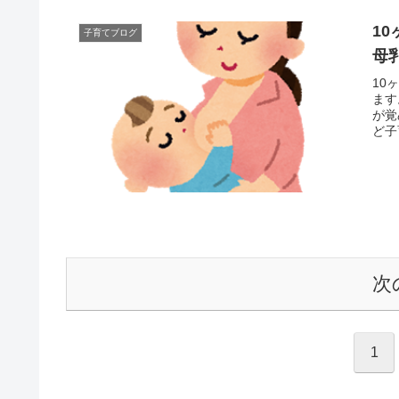
1
子育てブログ
母
10
ます
が覚
ど子
てき
次
1