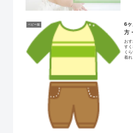
6
ベビー服
方
おす
すく
くら
着れ