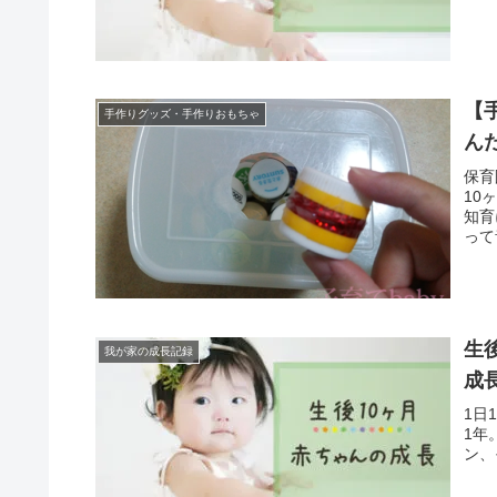
【
手作りグッズ・手作りおもちゃ
ん
保育
10
知育
って
生
我が家の成長記録
成
1日
1年
ン、