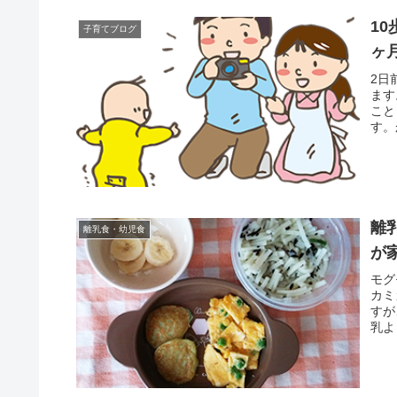
1
子育てブログ
ヶ
2日
ます
こと
す。
離
離乳食・幼児食
が
モグ
カミ
すが
乳よ
スに