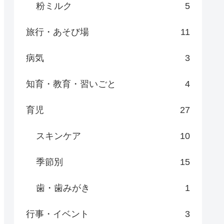
粉ミルク
5
旅行・あそび場
11
病気
3
知育・教育・習いごと
4
育児
27
スキンケア
10
季節別
15
歯・歯みがき
1
行事・イベント
3