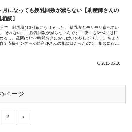
0ヶ月になっても授乳回数が減らない【助産師さんの
乳相談】
ヶ月で、離乳食は3回食になりました。 離乳食もモリモリ食べてい
。 それなのに…授乳回数が減らないんです！ 夜中も3〜4回は目
めるし、昼間は1〜2時間おきにおっぱいを欲しがります。ちょう
育て支援センターが助産師さんの相談日だったので、相談に行っ
ました。
2015.05.26
のページ
次
2
へ