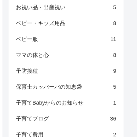
お祝い品・出産祝い
5
ベビー・キッズ用品
8
ベビー服
11
ママの体と心
8
予防接種
9
保育士カッバーバの知恵袋
5
子育てBabyからのお知らせ
1
子育てブログ
36
子育て費用
2