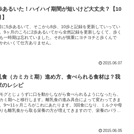
0歩あるいた！ハイハイ期間が短いけど大丈夫？【10
月】
前に5歩あるいて、そこから8歩、10歩と記録を更新していってい
。9ヶ月のころに2歩あるいてから全然記録を更新しなくて、歩く
も一時期は忘れていました。それが慎重にヨチヨチと歩くんで
かわいくて仕方ありません。
2015.06.07
乳食（カミカミ期）進め方、食べられる食材は？我
家のレシピ
モグとじょうずに口を動かしながら食べられるようになったら、
カミ期へと移行します。離乳食の進み具合によって変わってきま
、9〜11ヶ月ころがこれにあたります。3回食になり、ミルクや母
りも離乳食から取る栄養の方が増えてきますので、栄養のバラン
注意しながら離乳食をあげてください。
2015.06.05