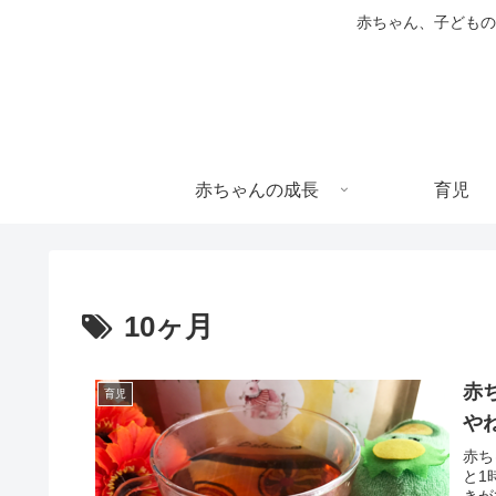
赤ちゃん、子どもの
赤ちゃんの成長
育児
10ヶ月
赤
育児
や
赤ち
と1
きが